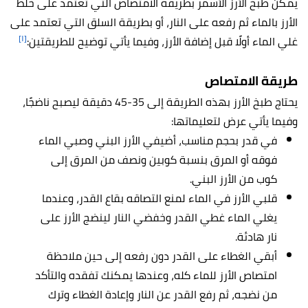
يمكن طبخ الأرز الأسمر بطريقة الامتصاص التي تعتمد على خلط
الأرز بالماء ثم رفعه على النار، أو بطريقة السلق التي تعتمد على
[١]
غلي الماء أولًا قبل إضافة الأرز، وفيما يأتي توضيح للطريقتين:
طريقة الامتصاص
يحتاج طبخ الأرز بهذه الطريقة إلى 35-45 دقيقة ليصبح ناضجًا،
وفيما يأتي عرض لتعليماتها:
في قدر بحجم مناسب، أضيفي الأرز البني وصبي الماء
فوقه أو المرق بنسبة كوبين ونصف من المرق إلى
كوب من الأرز البني.
قلبي الأرز في الماء لمنع التصاقه بقاع القدر، وعندما
يغلي الماء غطي القدر وخفضي النار لينضج الأرز على
نار هادئة.
أبقي الغطاء على القدر دون رفعه إلى حين ملاحظة
امتصاص الأرز للماء كله، وعندها يمكنك تفقده والتأكد
من نضجه، ثم رفع القدر عن النار وإعادة الغطاء وترك