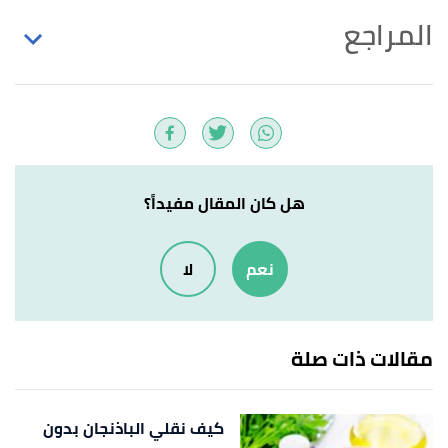
المراجع
,
jessica gavin
.
"How to Cook Brown Rice (2 Ways!)"
↑
Edited.
,
"How to Cook Perfect Brown Rice on the Stove"
↑
cooking light
. Edited.
هل كان المقال مفيداً؟
نعم
لا
مقالات ذات صلة
كيف نقلي الباذنجان بدون