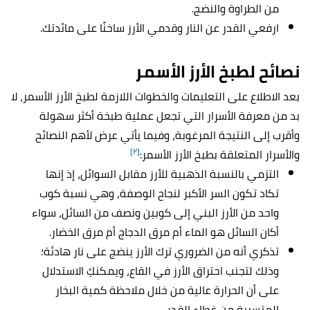
من الطراوة والنضج.
ارفعي القدر عن النار وقدمي الأرز ساخنًا على مائدتك.
نصائح لطبخ الأرز الأسمر
بعد الاطلاع على التعليمات والخطوات اللازمة لطبخ الأرز الأسمر، لا
بد من معرفة الأسرار التي تجعل عملية طبخة أكثر سهولة
وأقرب إلى النتيجة المرغوبة، وفيما يأتي عرض لأهم النصائح
[٢]
والأسرار المتعلقة بطبخ الأرز الأسمر:
التزمي بالنسبة الذهبية للأرز مقابل السوائل، إذ إنها
تكاد تكون السر الأكبر لنجاح الوصفة، وهي نسبة كوب
واحد من الأرز البني إلى كوبين ونصف من السائل، سواء
أكان السائل هو الماء أم مرق الدجاج أم مرق الخضار.
تذكري أنه من الضروري ترك الأرز ينضج على نار هادئة؛
وذلك لتجنب احتراق الأرز في القاع، ويمكنكِ الاستدلال
على أن الحرارة عالية من خلال ملاحظة كمية البخار
المتسربة من غطاء القدر.