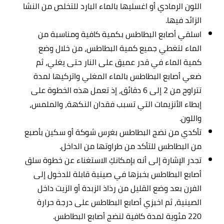
اللون الرمادي أو اغسليها بالماء البارد للتخلص من النشا
الزائد فيها.
اسلقي أصابع البطاطس بكمية كافية ومناسبة من
الماء لتغطي جميع كمية البطاطس، من خلال وضع
كمية الماء في قدر عميق على النار حتى يغلي، ثم
ضعي أصابع البطاطس بالماء المغلي واتركيها لمدة
تتراوح من 2 إلى 6 دقائق، إذ تعمل هذه الخطوة على
إبطاء الأنزيمات التي تسبب فقدان النكهة، والملمس،
واللون.
تأكدي من نضج البطاطس بغرس شوكة أو سكين بأصبع
من البطاطس للتأكد من طراوتها من الداخل.
تجدر الإشارة إلى أنه بإمكانكِ الاستغناء عن خطوة سلق
أصابع البطاطس بخبزها في صينية قابلة للدخول إلى
الفرن بعد وضع القليل من رذاذ الزبدة أو الزيت داخل
الصينية، ثم اخبزي أصابع البطاطس على درجة حرارة
220 مئوية لمدة كافية لنضج أصابع البطاطس.