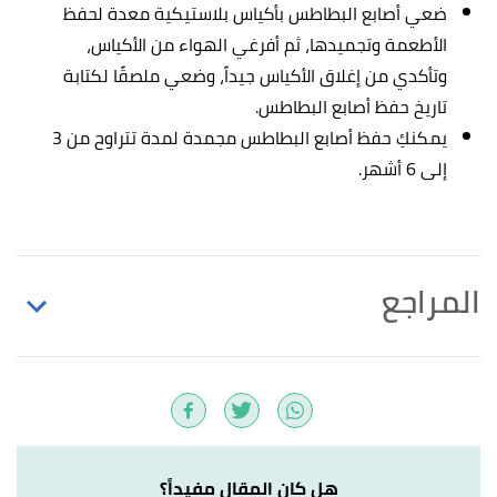
ضعي أصابع البطاطس بأكياس بلاستيكية معدة لحفظ
الأطعمة وتجميدها، ثم أفرغي الهواء من الأكياس،
وتأكدي من إغلاق الأكياس جيداً، وضعي ملصقًا لكتابة
تاريخ حفظ أصابع البطاطس.
يمكنكِ حفظ أصابع البطاطس مجمدة لمدة تتراوح من 3
إلى 6 أشهر.
المراجع
,
"How to Freeze Potato French Fries"
↑
growagoodlife
, Retrieved 30/11/2021. Edited.
,
stockpilingmoms
,
"HOMEMADE FRENCH FRIES"
↑
Retrieved 30/11/2021. Edited.
هل كان المقال مفيداً؟