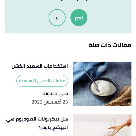
"HOW TO MAKE PERFECT HOMEMADE FRENCH
↑
نعم
لا
FRIES"
,
amodernhomestead
, Retrieved 30/11/2021.
Edited.
مقالات ذات صلة
استخدامات السميد الخشن
مكونات الطهي الأساسية
منى خصاونه
23 أغسطس 2022
هل بيكربونات الصوديوم هي
البيكنج باودر؟