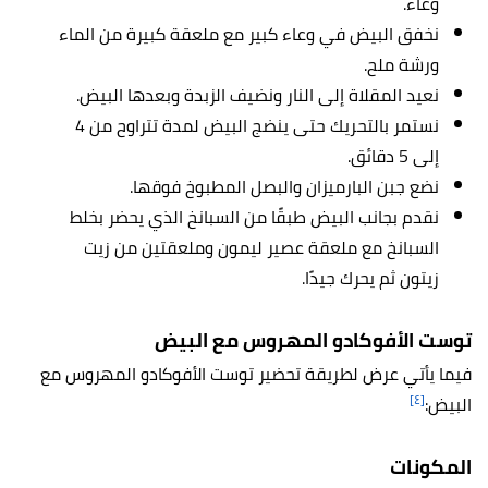
وعاء.
نخفق البيض في وعاء كبير مع ملعقة كبيرة من الماء
ورشة ملح.
نعيد المقلاة إلى النار ونضيف الزبدة وبعدها البيض.
نستمر بالتحريك حتى ينضج البيض لمدة تتراوح من 4
إلى 5 دقائق.
نضع جبن البارميزان والبصل المطبوخ فوقها.
نقدم بجانب البيض طبقًا من السبانخ الذي يحضر بخلط
السبانخ مع ملعقة عصير ليمون وملعقتين من زيت
زيتون ثم يحرك جيدًا.
توست الأفوكادو المهروس مع البيض
فيما يأتي عرض لطريقة تحضير توست الأفوكادو المهروس مع
[٤]
البيض:
المكونات