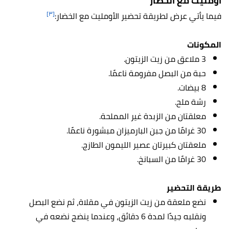
أومليت مع الخضار
[٣]
فيما يأتي عرض لطريقة تحضير الأومليت مع الخضار:
المكونات
3 ملاعق من زيت الزيتون.
حبة من البصل مفرومة ناعمًا.
8 بيضات.
رشة ملح.
معلقتان من الزبدة غير المملحة.
30 غرامًا من جبن البارميزان مبشورة ناعمًا.
ملعقتان كبيرتان عصير الليمون الطازج.
30 غرامًا من السبانخ.
طريقة التحضير
نضع ملعقة من زيت الزيتون في مقلاة، ثم نضع البصل
ونقلبه جيدًا لمدة 6 دقائق، وعندما ينضج نضعه في